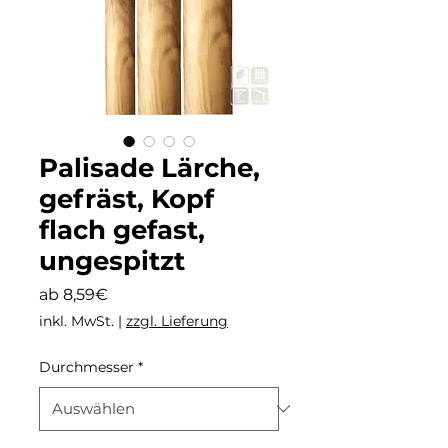
Palisade Lärche,
gefräst, Kopf
flach gefast,
ungespitzt
Sale-
ab
8,59€
Preis
inkl. MwSt.
|
zzgl. Lieferung
Durchmesser
*