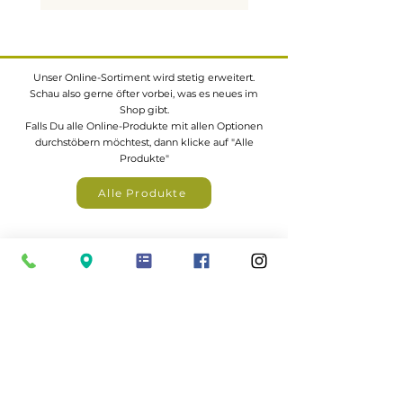
Typische Anwendungen im
Haus und Garten
Unser Online-Sortiment wird stetig erweitert.
Innenbereich:
Schau also gerne öfter vorbei, was es neues im
Wand- und
Shop gibt.
Deckenverkleidunge
Falls Du alle Online-Produkte mit allen Optionen
durchstöbern möchtest, dann klicke auf "Alle
Fußböden
Produkte"
Möbelbau
Fensterrahmen und
Alle Produkte
Innenausbauten
Außenbereich:
Eine große Auswahl an z.B.
Gartenhäuser,
Zäunen, Carports, Terrassendächer
uvm. findest
Fassadenverkleidungen
du in unserem Katalogportal
Zäune, Sichtschutzelemente
und Pergolen
Terrassendielen und
Balkonbeläge
Gartenhäuser, Carports und
Hochbeete