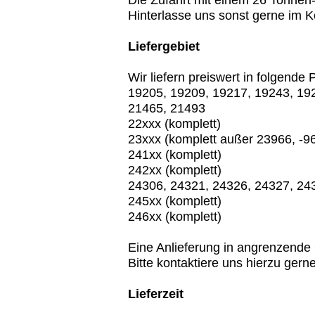
Die Zufahrt mit einem 26 Tonnen
Hinterlasse uns sonst gerne im 
Liefergebiet
Wir liefern preiswert in folgende
19205, 19209, 19217, 19243, 19
21465, 21493
22xxx (komplett)
23xxx (komplett außer 23966, -968
241xx (komplett)
242xx (komplett)
24306, 24321, 24326, 24327, 24
245xx (komplett)
246xx (komplett)
Eine Anlieferung in angrenzende 
Bitte kontaktiere uns hierzu gern
Lieferzeit