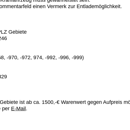
-Kranfahrzeug muss gewährleistet sein.
Kommentarfeld einen Vermerk zur Entlademöglichkeit.
 PLZ Gebiete
246
, -970, -972, 974, -992, -996, -999)
329
Gebiete ist ab ca. 1500,-€ Warenwert gegen Aufpreis mö
e per
E-Mail
.