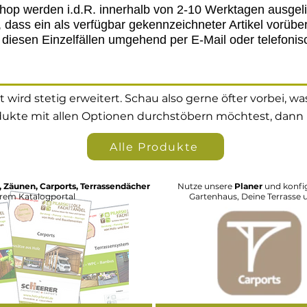
hop werden i.d.R. innerhalb von 2-10 Werktagen ausgelie
 dass ein als verfügbar gekennzeichneter Artikel vorüber
 diesen Einzelfällen umgehend per E-Mail oder telefoni
wird stetig erweitert. Schau also gerne öfter vorbei, wa
odukte mit allen Optionen durchstöbern möchtest, dann k
Alle Produkte
 Zäunen, Carports, Terrassendächer
Nutze unsere
Planer
und konfig
erem Katalogportal
Gartenhaus, Deine Terrasse