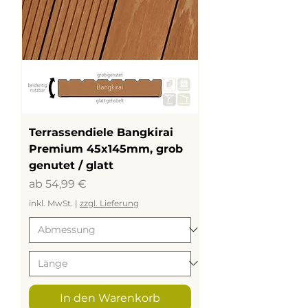
Terrassendiele Bangkirai
Premium 45x145mm, grob
genutet / glatt
Sale-Preis
ab
54,99 €
inkl. MwSt.
|
zzgl. Lieferung
In den Warenkorb