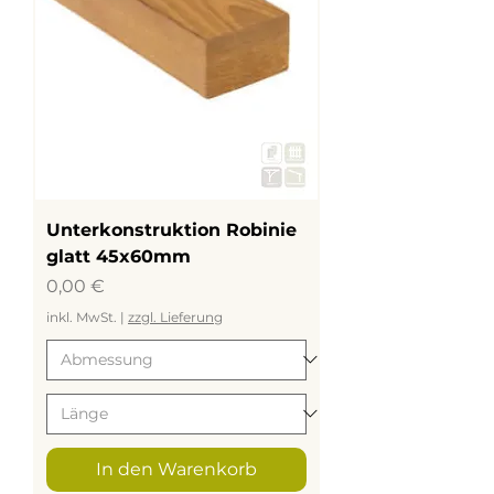
Unterkonstruktion Robinie
glatt 45x60mm
Preis
0,00 €
inkl. MwSt.
|
zzgl. Lieferung
In den Warenkorb