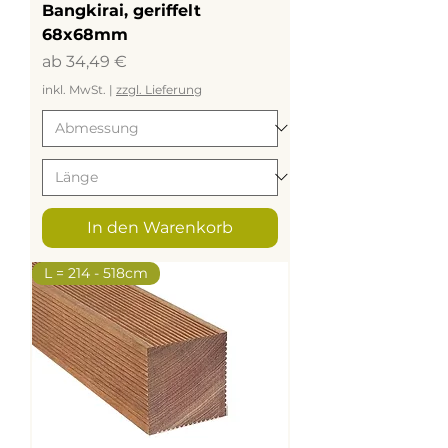
Bangkirai, geriffelt
68x68mm
Sale-Preis
ab
34,49 €
inkl. MwSt.
|
zzgl. Lieferung
In den Warenkorb
L = 214 - 518cm