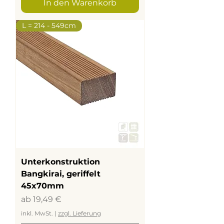
In den Warenkorb
L = 214 - 549cm
Unterkonstruktion
Bangkirai, geriffelt
45x70mm
Sale-Preis
ab
19,49 €
inkl. MwSt.
|
zzgl. Lieferung