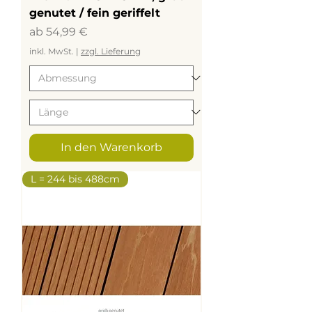
genutet / fein geriffelt
Sale-Preis
ab
54,99 €
inkl. MwSt.
|
zzgl. Lieferung
In den Warenkorb
L = 244 bis 488cm