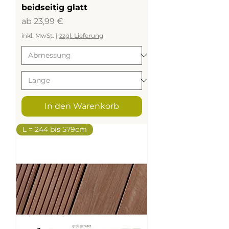
beidseitig glatt
Sale-Preis
ab
23,99 €
inkl. MwSt.
|
zzgl. Lieferung
In den Warenkorb
L = 244 bis 579cm