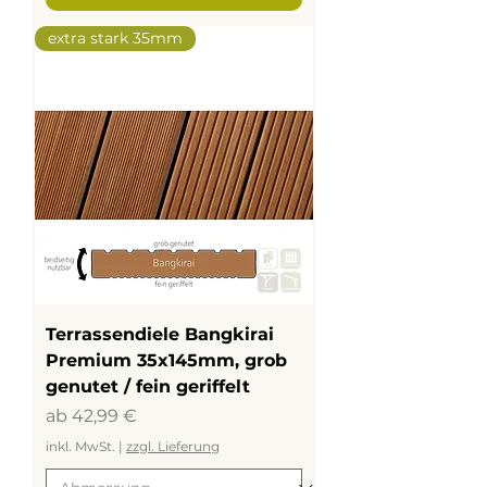
extra stark 35mm
Terrassendiele Bangkirai
Premium 35x145mm, grob
genutet / fein geriffelt
Sale-Preis
ab
42,99 €
inkl. MwSt.
|
zzgl. Lieferung