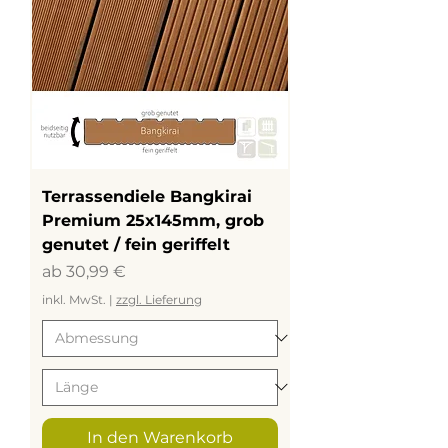
Terrassendiele Bangkirai
Premium 25x145mm, grob
genutet / fein geriffelt
Sale-Preis
ab
30,99 €
inkl. MwSt.
|
zzgl. Lieferung
In den Warenkorb