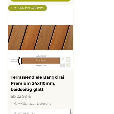
L = 244 bis 488cm
Terrassendiele Bangkirai
Premium 24x110mm,
beidseitig glatt
Sale-Preis
ab
22,99 €
inkl. MwSt.
|
zzgl. Lieferung