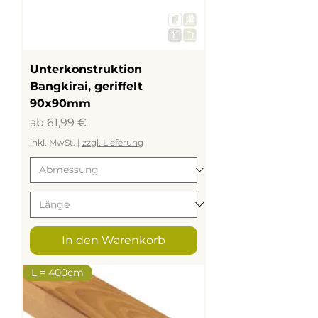
Unterkonstruktion
Bangkirai, geriffelt
90x90mm
Sale-Preis
ab
61,99 €
inkl. MwSt.
|
zzgl. Lieferung
In den Warenkorb
L = 400cm