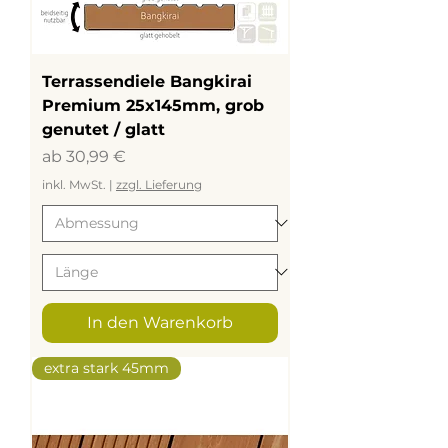
Terrassendiele Bangkirai
Premium 25x145mm, grob
genutet / glatt
Sale-Preis
ab
30,99 €
inkl. MwSt.
|
zzgl. Lieferung
In den Warenkorb
extra stark 45mm