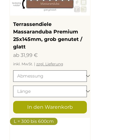
Terrassendiele
Massaranduba Premium
25x145mm, grob genutet /
glatt
Sale-Preis
ab
31,99 €
inkl. MwSt.
|
zzgl. Lieferung
In den Warenkorb
L = 300 bis 600cm