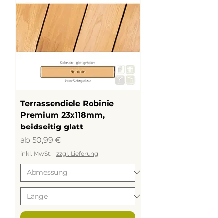
Terrassendiele Robinie
Premium 23x118mm,
beidseitig glatt
Sale-Preis
ab
50,99 €
inkl. MwSt.
|
zzgl. Lieferung