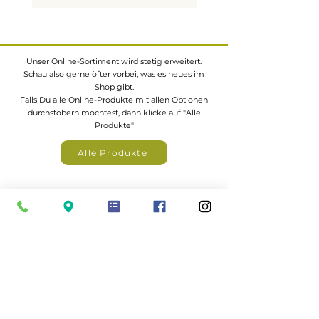
Typische Anwendungen im
Haus und Garten
Unser Online-Sortiment wird stetig erweitert.
Innenbereich:
Schau also gerne öfter vorbei, was es neues im
Wand- und
Shop gibt.
Deckenverkleidunge
Falls Du alle Online-Produkte mit allen Optionen
durchstöbern möchtest, dann klicke auf "Alle
Fußböden
Produkte"
Möbelbau
Fensterrahmen und
Alle Produkte
Innenausbauten
Außenbereich:
Eine große Auswahl an z.B.
Gartenhäuser,
Zäunen, Carports, Terrassendächer
uvm. findest
Fassadenverkleidungen
du in unserem Katalogportal
Zäune, Sichtschutzelemente
und Pergolen
Terrassendielen und
Balkonbeläge
Gartenhäuser, Carports und
Hochbeete