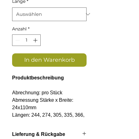
Länge
*
Anzahl
*
In den Warenkorb
Produktbeschreibung
Abrechnung: pro Stück
Abmessung Stärke x Breite:
24x110mm
Längen: 244, 274, 305, 335, 366,
396, 427, 457 oder 488cm
max. Abstand Mitte UK bis Mitte
Lieferung & Rückgabe
UK: 48cm