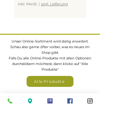
natürliche UV-Verwitterung →
inkl. MwSt.
|
zzgl. Lieferung
inkl. MwSt.
silbergraue Patina
kein Qualitätsmangel
- schwarze Flecken
Reaktion von Gerbstoffen mit
Eisen (z. B. falsche Schrauben)
Unser Online-Sortiment wird stetig erweitert.
Schau also gerne öfter vorbei, was es neues im
materialbedingt möglich
Shop gibt.
Falls Du alle Online-Produkte mit allen Optionen
Insektenlöcher („Pinholes“)
durchstöbern möchtest, dann klicke auf "Alle
Produkte"
kleine Löcher aus der
Wachstumsphase
Alle Produkte
Insekten sind bereits abgestorben
kein Befall, kein Mangel
Eine große Auswahl an z.B.
Gartenhäuser,
Zäunen, Carports, Terrassendächer
uvm. findest
Farb- und Strukturunterschiede
du in unserem Katalogportal
große Farbvariationen von
gelblich bis rötlich-braun
ungleichmäßige Maserung durch
unterschiedliche Holzarten im