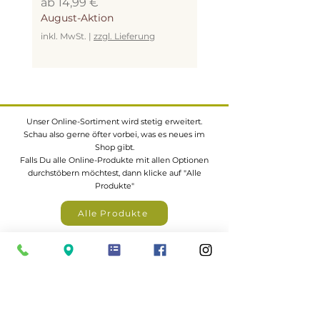
Sale-Preis
Sale-Preis
ab
14,99 €
ab
19,99 €
- Vergrauung
August-Aktion
August-Aktion
natürliche UV-Verwitterung →
inkl. MwSt.
|
zzgl. Lieferung
inkl. MwSt.
silbergraue Patina
kein Qualitätsmangel
- schwarze Flecken
Reaktion von Gerbstoffen mit
Eisen (z. B. falsche Schrauben)
Unser Online-Sortiment wird stetig erweitert.
Schau also gerne öfter vorbei, was es neues im
materialbedingt möglich
Shop gibt.
Falls Du alle Online-Produkte mit allen Optionen
Insektenlöcher („Pinholes“)
durchstöbern möchtest, dann klicke auf "Alle
Produkte"
kleine Löcher aus der
Wachstumsphase
Alle Produkte
Insekten sind bereits abgestorben
kein Befall, kein Mangel
Eine große Auswahl an z.B.
Gartenhäuser,
Zäunen, Carports, Terrassendächer
uvm. findest
Farb- und Strukturunterschiede
du in unserem Katalogportal
große Farbvariationen von
gelblich bis rötlich-braun