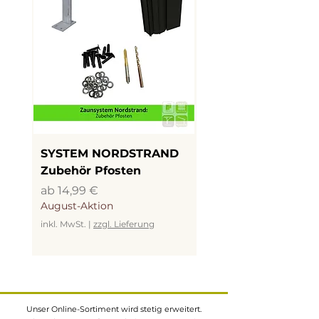
in zuverlässiger Qualität.
SYSTEM NORDSTRAND
SYSTEM NORDSTR
Zubehör Pfosten
LED Beleuchtung
Sale-Preis
Sale-Preis
ab
14,99 €
ab
19,99 €
August-Aktion
August-Aktion
inkl. MwSt.
|
zzgl. Lieferung
inkl. MwSt.
Unser Online-Sortiment wird stetig erweitert.