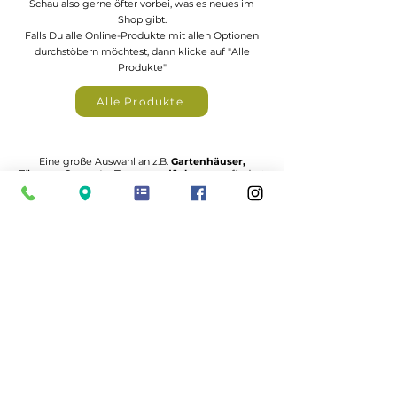
Schau also gerne öfter vorbei, was es neues im
Shop gibt.
Falls Du alle Online-Produkte mit allen Optionen
durchstöbern möchtest, dann klicke auf "Alle
Produkte"
Alle Produkte
Eine große Auswahl an z.B.
Gartenhäuser,
Zäunen, Carports, Terrassendächer
uvm. findest
du in unserem Katalogportal
zum Katalogportal
Nutze unsere
Planer
und konfiguriere Deinen
Carport-Bausatz, Dein Gartenhaus, Deine Terrasse