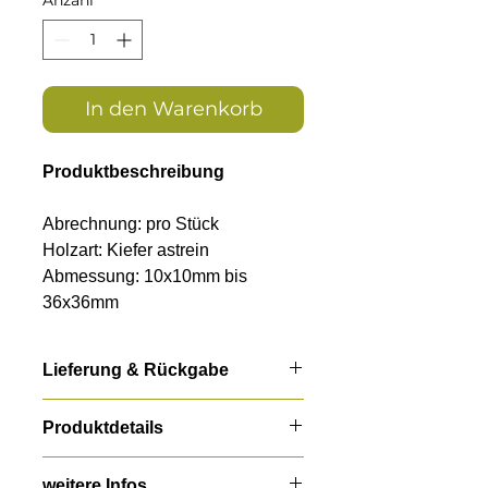
In den Warenkorb
Produktbeschreibung
Abrechnung: pro Stück
Holzart: Kiefer astrein
Abmessung: 10x10mm bis
36x36mm
Länge: 240cm
Lieferung & Rückgabe
Winkelleisten aus Kiefer –
astrein & vielseitig einsetzbar
Standardversand
Produktdetails
regionale LKW Anlieferung (
PLZ
Unsere Winkelleisten aus
Gebiet
)
Technik
astreiner Kiefer überzeugen
weitere Infos