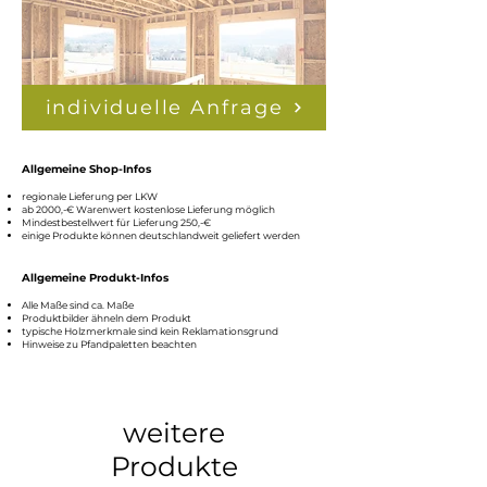
✅ Umweltfreundlicher
Holzwerkstoff
✅ Hohe Formstabilität
individuelle Anfrage
Allgemeine Shop-Infos
regionale Lieferung per LKW
ab 2000,-€ Warenw
ert kostenlose Lieferung möglich
Mindestbestellwert für Lieferung 250,
-€
einige Produkte können deutschlandweit geliefert werden
Allgemeine Produkt-Infos
Alle Maße sind ca. Maße
Produktbilder ähneln dem Produkt
typische Holzmerkmale sind k
ein Reklamationsgrund
Hinweise zu Pfandpaletten beachten
weitere
Produkte