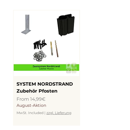
3 Ausführungen
SYSTEM NORDSTRAND
SYSTEM NORDSTR
Zubehör Pfosten
LED Beleuchtung
Price
Price
From 14,99€
From 19,99€
August-Aktion
August-Aktion
MwSt. Included
|
zzgl. Lieferung
MwSt. Included