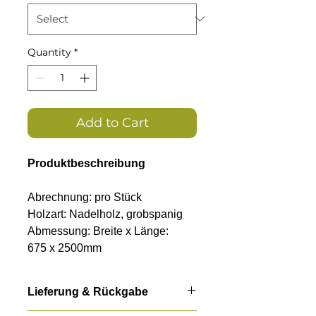
Quantity
*
Add to Cart
Produktbeschreibung
Abrechnung: pro Stück
Holzart: Nadelholz, grobspanig
Abmessung: Breite x Länge:
675 x 2500mm
Stärken: 12, 15, 18, 22, 25 und
30mm
Lieferung & Rückgabe
mit bauaufsichtlicher Zulassung
nach EN300