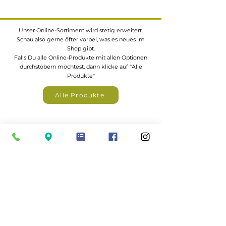
Unser Online-Sortiment wird stetig erweitert.
Schau also gerne öfter vorbei, was es neues im
Shop gibt.
Falls Du alle Online-Produkte mit allen Optionen
durchstöbern möchtest, dann klicke auf "Alle
Produkte"
Alle Produkte
Eine große Auswahl an z.B.
Gartenhäuser,
Zäunen, Carports, Terrassendächer
uvm. findest
du in unserem Katalogportal
zum Katalogportal