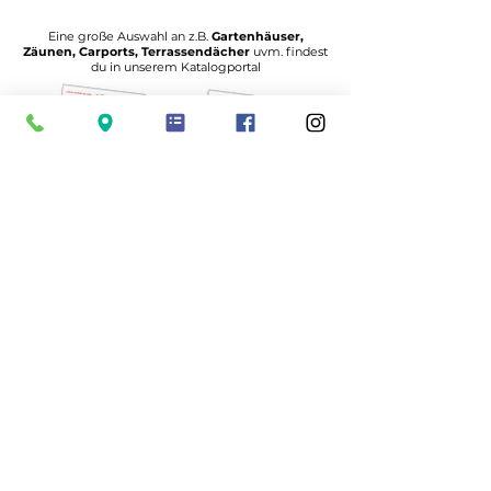
Eine große Auswahl an z.B.
Gartenhäuser,
Zäunen, Carports, Terrassendächer
uvm. findest
du in unserem Katalogportal
zum Katalogportal
Nutze unsere
Planer
und konfiguriere Deinen
Carport-Bausatz, Dein Gartenhaus, Deine Terrasse
uvm. ganz nach Deinen Wünschen
Unsere Planer