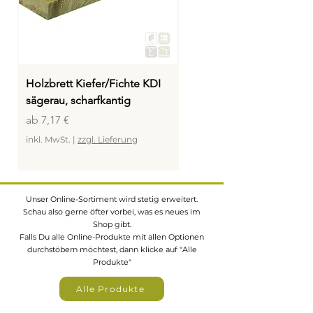
Holzbrett Kiefer/Fichte KDI
Holzbrett Lärche/Douglas
sägerau, scharfkantig
sägerau 23x150mm
Sale-Preis
Sale-Preis
ab
7,17 €
ab
15,99 €
inkl. MwSt.
|
zzgl. Lieferung
inkl. MwSt.
Unser Online-Sortiment wird stetig erweitert.
Schau also gerne öfter vorbei, was es neues im
Shop gibt.
Falls Du alle Online-Produkte mit allen Optionen
durchstöbern möchtest, dann klicke auf "Alle
Produkte"
Alle Produkte