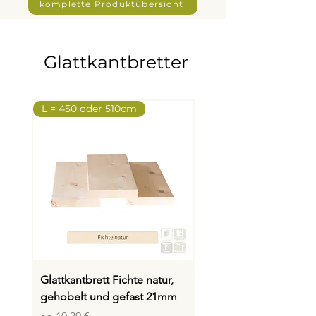
komplette Produktübersicht
Glattkantbretter
L = 450 oder 510cm
L = 300, 450, 510cm
Glattkantbrett Fichte natur,
Glattkantbrett Fichte n
gehobelt und gefast 21mm
gehobelt und gefast
(Bund a 3 St.)
Sale-Preis