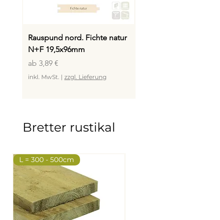
Rauspund nord. Fichte natur
Rauspund nord. Fichte
N+F 19,5x96mm
N+F 24x146mm
Sale-Preis
Sale-Preis
ab
3,89 €
ab
6,99 €
inkl. MwSt.
|
zzgl. Lieferung
inkl. MwSt.
Bretter rustikal
L = 300 - 500cm
L = 400, 450, 500cm