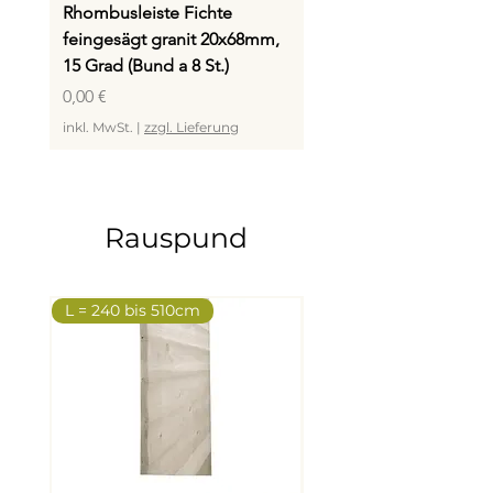
Rhombusleiste Fichte
Rhombusleiste Fichte
feingesägt granit 20x68mm,
feingesägt basalt 20x
15 Grad (Bund a 8 St.)
15 Grad (Bund a 8 St.)
Preis
Preis
0,00 €
0,00 €
inkl. MwSt.
|
zzgl. Lieferung
inkl. MwSt.
Rauspund
L = 240 bis 510cm
L = 270 bis 510cm