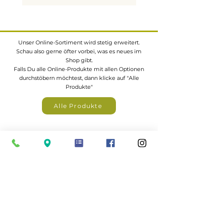
vor Fäulnis und Schädlingsbefall.
Typische Anwendungen im
Unser Online-Sortiment wird stetig erweitert.
Haus und Garten
Schau also gerne öfter vorbei, was es neues im
Shop gibt.
Innenbereich:
Falls Du alle Online-Produkte mit allen Optionen
durchstöbern möchtest, dann klicke auf "Alle
Für Innenräume nicht
Produkte"
empfohlen
Alle Produkte
Außenbereich:
Zäune, Sichtschutzwände,
Pergolen
Eine große Auswahl an z.B.
Gartenhäuser,
Zäunen, Carports, Terrassendächer
uvm. findest
Carports, Unterstände und
du in unserem Katalogportal
Geräteschuppen
Hochbeete, Pflanzkübel und
Beeteinfassungen
Spielgeräte (Schaukeln,
Sandkästen – nur mit
kindgerechter Behandlung)