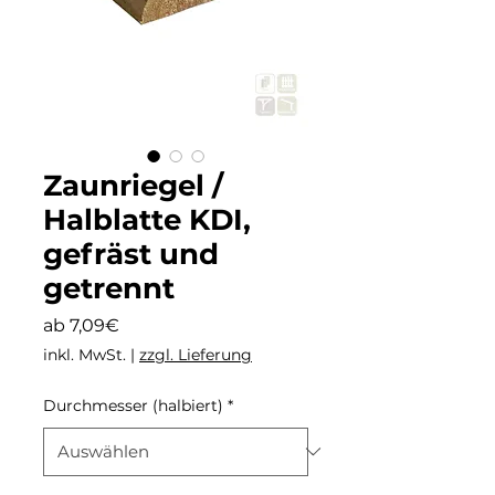
Zaunriegel /
Halblatte KDI,
gefräst und
getrennt
Sale-
ab
7,09€
Preis
inkl. MwSt.
|
zzgl. Lieferung
Durchmesser (halbiert)
*