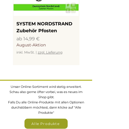
SYSTEM NORDSTRAND
SYSTEM NORDSTR
Zubehör Pfosten
LED Beleuchtung
Sale-Preis
Sale-Preis
ab
14,99 €
ab
19,99 €
August-Aktion
August-Aktion
inkl. MwSt.
|
zzgl. Lieferung
inkl. MwSt.
Unser Online-Sortiment wird stetig erweitert.
Schau also gerne öfter vorbei, was es neues im
Shop gibt.
Falls Du alle Online-Produkte mit allen Optionen
durchstöbern möchtest, dann klicke auf "Alle
Produkte"
Alle Produkte