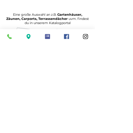
Eine große Auswahl an z.B.
Gartenhäuser,
Zäunen, Carports, Terrassendächer
uvm. findest
du in unserem Katalogportal
zum Katalogportal
Nutze unsere
Planer
und konfiguriere Deinen
Carport-Bausatz, Dein Gartenhaus, Deine Terrasse
uvm. ganz nach Deinen Wünschen