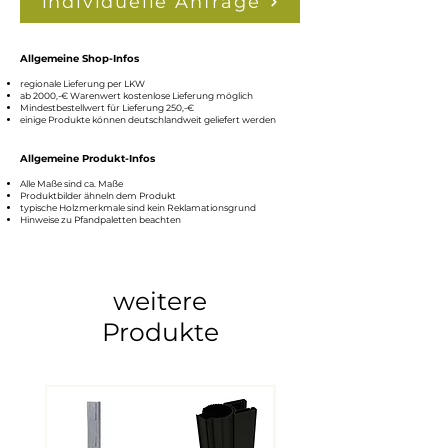
individuelle Anfrage
sondern in einem Abstand von ca.
1 cm montiert werden. So stellen
Sie sicher, dass das Trägerholz
Allgemeine Shop-Infos
ausreichend belüftet wird und
regionale Lieferung per LKW
ab 2000,-€ Warenw
ert kostenlose Lieferung möglich
sich keine Feuchtigkeit unter dem
Mindestbestellwert für Lieferung 250,
-€
einige Produkte können deutschlandweit geliefert werden
Holz bildet.
Allgemeine Produkt-Infos
Alle Maße sind ca. Maße
Produktbilder ähneln dem Produkt
typische Holzmerkmale sind k
ein Reklamationsgrund
Hinweise zu Pfandpaletten beachten
weitere
Produkte
3 Ausführungen