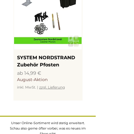
SYSTEM NORDSTRAND
SYSTEM NORDSTR
Zubehör Pfosten
LED Beleuchtung
Sale-Preis
Sale-Preis
ab
14,99 €
ab
19,99 €
August-Aktion
August-Aktion
inkl. MwSt.
|
zzgl. Lieferung
inkl. MwSt.
Unser Online-Sortiment wird stetig erweitert.
Schau also gerne öfter vorbei, was es neues im
Shop gibt.