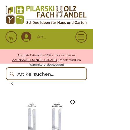
Anmelden
August-Aktion: bis 15% auf unser neues
ZAUNSAYSTEM NORDSTRAND
(Rabatt wird im
Warenkorb abgezogen)