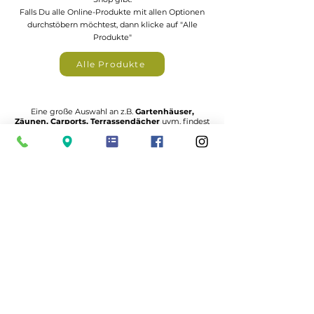
Falls Du alle Online-Produkte mit allen Optionen
durchstöbern möchtest, dann klicke auf "Alle
Produkte"
Alle Produkte
Eine große Auswahl an z.B.
Gartenhäuser,
Zäunen, Carports, Terrassendächer
uvm. findest
du in unserem Katalogportal
zum Katalogportal
Nutze unsere
Planer
und konfiguriere Deinen
Carport-Bausatz, Dein Gartenhaus, Deine Terrasse
uvm. ganz nach Deinen Wünschen