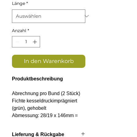
Länge
*
Anzahl
*
In den Warenkorb
Produktbeschreibung
Abrechnung pro Bund (2 Stück)
Fichte kesseldruckimprägniert
(grün), gehobelt
Abmessung: 28/19 x 146mm =
Deckbreite ca. 135mm
Längen: 300, 420 oder 510cm
Lieferung & Rückgabe