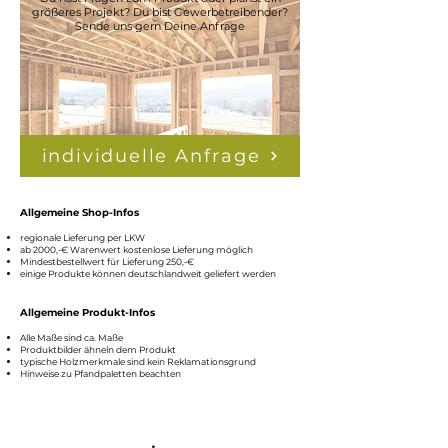
✅ sehr stabile Ausführung
größeres Projekt? Du bist Gewerbetreibender?
✅ einfache Verarbeitung
Sende uns gern Deine Anfrage
individuelle Anfrage
Allgemeine Shop-Infos
regionale Lieferung per LKW
ab 2000,-€ Warenw
ert kostenlose Lieferung möglich
Mindestbestellwert für Lieferung 250,
-€
einige Produkte können deutschlandweit geliefert werden
Allgemeine Produkt-Infos
Alle Maße sind ca. Maße
Produktbilder ähneln dem Produkt
typische Holzmerkmale sind k
ein Reklamationsgrund
Hinweise zu Pfandpaletten beachten