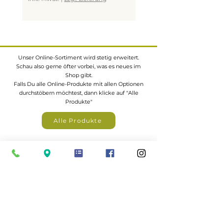
Unser Online-Sortiment wird stetig erweitert.
Schau also gerne öfter vorbei, was es neues im
Shop gibt.
Falls Du alle Online-Produkte mit allen Optionen
durchstöbern möchtest, dann klicke auf "Alle
Produkte"
Alle Produkte
Eine große Auswahl an z.B.
Gartenhäuser,
Zäunen, Carports, Terrassendächer
uvm. findest
du in unserem Katalogportal