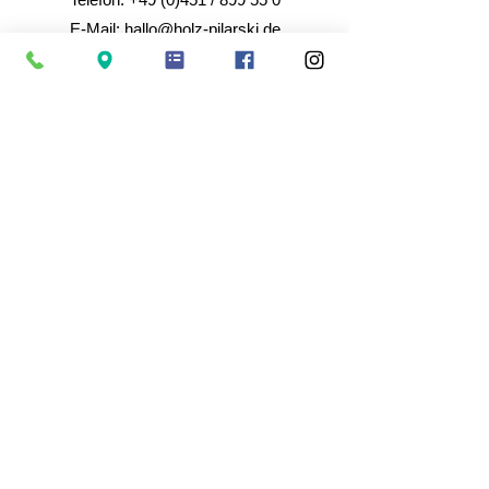
E-Mail:
hallo@holz-pilarski.de
Homepage:
www.holz-pilarski.de
Bürozeiten: Mo - Fr von 9 - 17 Uhr
Vertrag widerrufen
Informationen & Service
Über uns
Kontakt
Lieferung
Abholung
Dienstleistungen
FAQ
Rechtliches
AGB